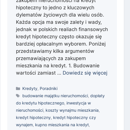
zakupem nieruchomości na kredyt
hipoteczny to jedno z kluczowych
dylematów życiowych dla wielu osób.
Każda opcja ma swoje zalety i wady,
jednak w polskich realiach finansowych
kredyt hipoteczny często okazuje się
bardziej opłacalnym wyborem. Poniżej
przedstawiamy kilka argumentów
przemawiających za zakupem
mieszkania na kredyt. 1. Budowanie
wartości zamiast …
Dowiedz się więcej
Kategorie
Kredyty
,
Poradniki
Tagi
budowanie majątku nieruchomości
,
dopłaty
do kredytu hipotecznego
,
inwestycja w
nieruchomości
,
koszty wynajmu mieszkania
,
kredyt hipoteczny
,
kredyt hipoteczny czy
wynajem
,
kupno mieszkania na kredyt
,